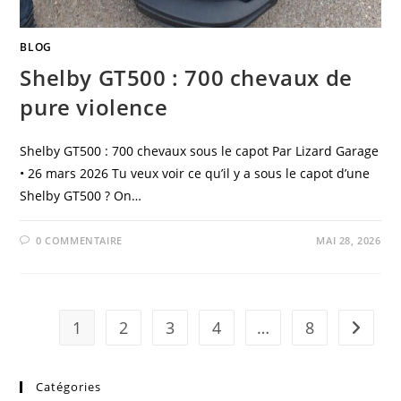
BLOG
Shelby GT500 : 700 chevaux de
pure violence
Shelby GT500 : 700 chevaux sous le capot Par Lizard Garage
• 26 mars 2026 Tu veux voir ce qu’il y a sous le capot d’une
Shelby GT500 ? On…
0 COMMENTAIRE
MAI 28, 2026
1
2
3
4
…
8
Aller à 
Catégories