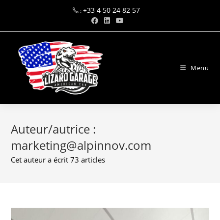
Skip
+33 4 50 24 82 57
:
to
content
Menu
Auteur/autrice :
marketing@alpinnov.com
Cet auteur a écrit 73 articles