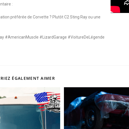
taire :
ration préférée de Corvette ? Plutôt C2 Sting Ray ou une
ay #AmericanMuscle #LizardGarage #VoitureDeLégende
RIEZ ÉGALEMENT AIMER