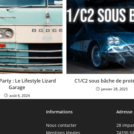
arty : Le Lifestyle Lizard
C1/C2 sous bâche de prote
Garage
janvier 28, 2025
août 6, 2024
Informations
Adresse
Nous contacter
28 impas
Mentions légales
74330 Si