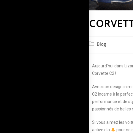
CORVETT
Blog
Aujourd’hui dans Lizar
Corvette C2 !
Avec son design inimi
C2 incarne à la perfe
performance et de styl
passionnés de belles
Si vous aimez les voi
activez la
pour ne 