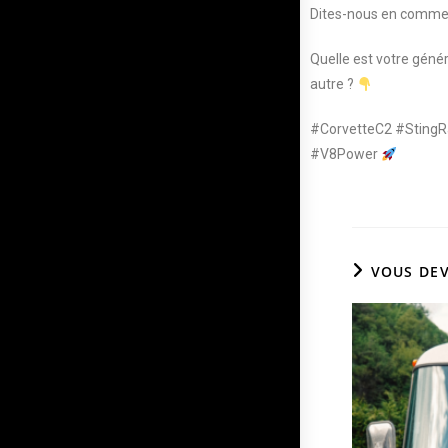
Dites-nous en commen
Quelle est votre géné
autre ?
#CorvetteC2 #StingR
#V8Power
VOUS DEV