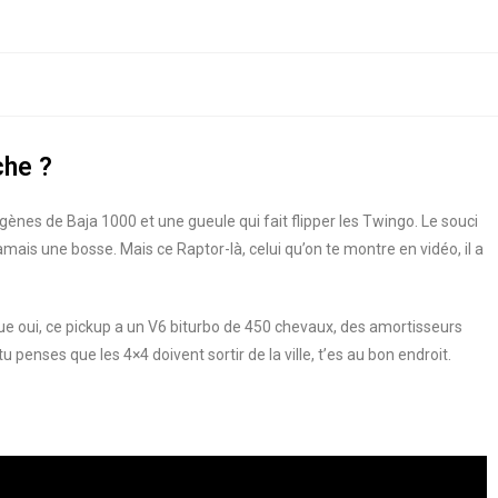
che ?
gènes de Baja 1000 et une gueule qui fait flipper les Twingo. Le souci
mais une bosse. Mais ce Raptor-là, celui qu’on te montre en vidéo, il a
 que oui, ce pickup a un V6 biturbo de 450 chevaux, des amortisseurs
tu penses que les 4×4 doivent sortir de la ville, t’es au bon endroit.