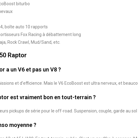
coBoost biturbo
hevaux
4, boîte auto 10 rapports
rtisseurs Fox Racing à débattement long
aja, Rock Crawl, Mud/Sand, etc.
50 Raptor
or a un V6 et pas un V8 ?
ssions et d’efficience. Mais le V6 EcoBoost est ultra nerveux, et beaucou
ptor est vraiment bon en tout-terrain ?
eurs pickups de série pour le off-road. Suspension, couple, garde au sol : i
onso moyenne ?