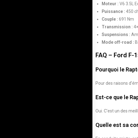
Moteur :
V6 3.5L E
Puissance :
450 c
Couple :
691 Nm
Transmission :
4×
Suspensions :
Amo
Mode off-road :
B
FAQ – Ford F-1
Pourquoi le Rapt
Pour des raisons d’émi
Est-ce que le Ra
Oui. C’est un des meill
Quelle est sa c