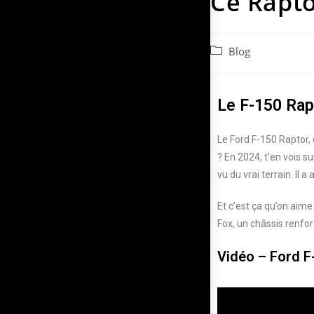
Ce Rapt
Blog
Le F-150 Rapt
Le Ford F-150 Raptor, 
? En 2024, t’en vois s
vu du vrai terrain. Il 
Et c’est ça qu’on aim
Fox, un châssis renforc
Vidéo – Ford F-