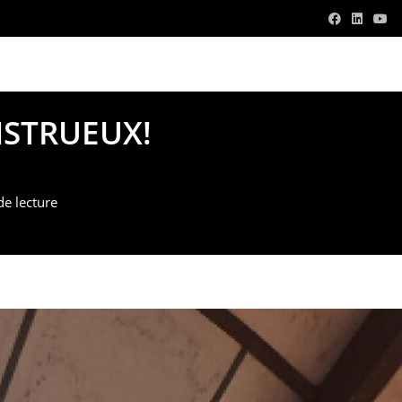
v.com
NSTRUEUX!
de lecture