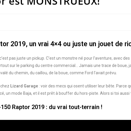
or est MONSTRUEUX!
or 2019, un vrai 4×4 ou juste un jouet de ri
c’est pas juste un pickup. C’est un monstre né pour l’aventure, avec des 
urtout sur le parking du centre commercial… Jamais une trace de boue, ja
a avalé du chemin, du caillou, de la boue, comme Ford l’avait prévu.
e chez
Lizard Garage
: voir des mecs qui osent utiliser leur bête. Parce
é, un mode Baja, et il est prêt à bouffer du hors-piste. Alors si toi aussi 
150 Raptor 2019 : du vrai tout-terrain !