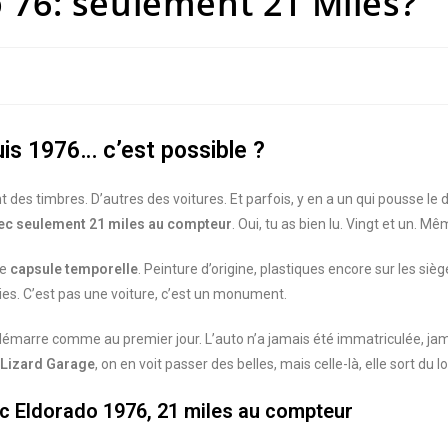
 76: seulement 21 Miles?
is 1976… c’est possible ?
 des timbres. D’autres des voitures. Et parfois, y en a un qui pousse le d
ec seulement 21 miles au compteur
. Oui, tu as bien lu. Vingt et un. M
ne
capsule temporelle
. Peinture d’origine, plastiques encore sur les siè
ies. C’est pas une voiture, c’est un monument.
8 démarre comme au premier jour. L’auto n’a jamais été immatriculée, ja
Lizard Garage
, on en voit passer des belles, mais celle-là, elle sort d
ac Eldorado 1976, 21 miles au compteur