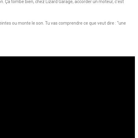
tion. Ça tombe bien, chez Lizard Garage, accorder un moteur, c’est
ntes ou monte le son. Tu vas comprendre ce que veut dire : “une