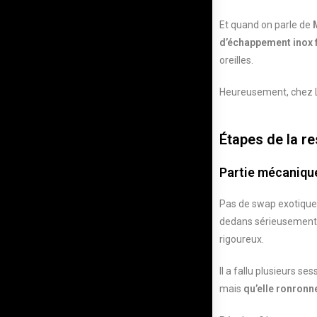
Et quand on parle de
d’échappement inox 
oreilles.
Heureusement, chez Liz
Étapes de la re
Partie mécaniqu
Pas de swap exotique 
dedans sérieusement
rigoureux.
Il a fallu plusieurs se
mais
qu’elle ronronn