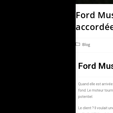
Ford Mus
accordé
Blog
Ford Mus
Quand elle est arrivé
fond. Le moteur tournai
potentiel.
Le client ? Il voulait 