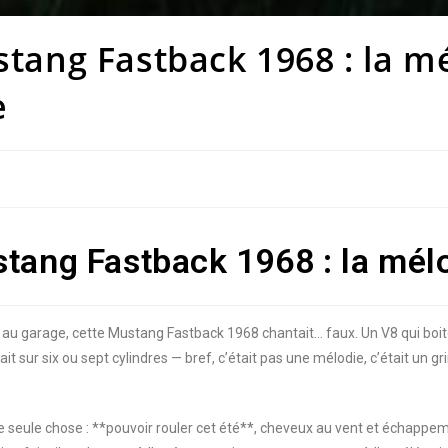
tang Fastback 1968 : la mé
e
tang Fastback 1968 : la mél
e au garage, cette Mustang Fastback 1968 chantait… faux. Un V8 qui boit
t sur six ou sept cylindres — bref, c’était pas une mélodie, c’était un gri
une seule chose : **pouvoir rouler cet été**, cheveux au vent et échappeme