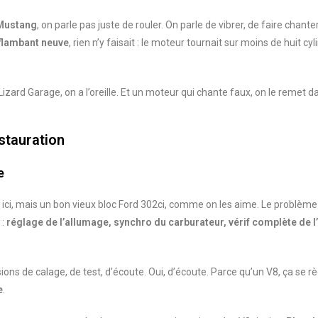
Mustang
, on parle pas juste de rouler. On parle de vibrer, de faire chante
flambant neuve
, rien n’y faisait : le moteur tournait sur moins de huit cyl
ard Garage, on a l’oreille. Et un moteur qui chante faux, on le remet da
stauration
e
ici, mais un bon vieux bloc Ford 302ci, comme on les aime. Le problème
 :
réglage de l’allumage, synchro du carburateur, vérif complète de 
ssions de calage, de test, d’écoute. Oui, d’écoute. Parce qu’un V8, ça se r
e
.