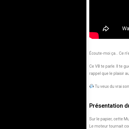
Écoute-moi ça… Ce n’e
Ce V8 te parle. Il te g
rappel que le plaisir a
Tu veux du vrai son
Présentation d
Sur le papier, cette M
Le moteur tournait co