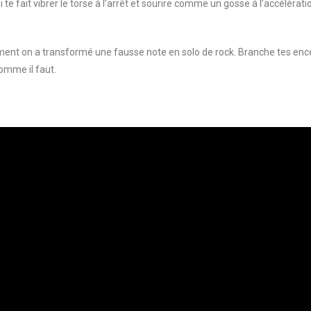
i te fait vibrer le torse à l’arrêt et sourire comme un gosse à l’accéléra
t on a transformé une fausse note en solo de rock. Branche tes encei
omme il faut.