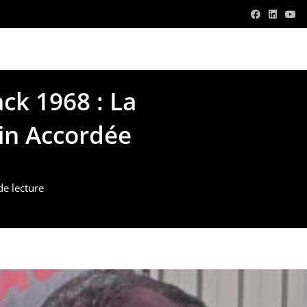
v.com
ck 1968 : La
in Accordée
de lecture