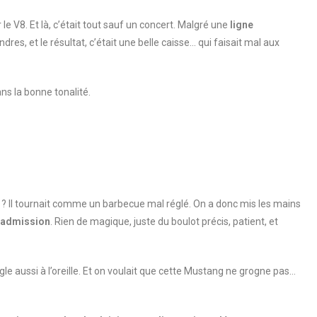
r le V8. Et là, c’était tout sauf un concert. Malgré une
ligne
indres, et le résultat, c’était une belle caisse… qui faisait mal aux
ns la bonne tonalité.
 ? Il tournait comme un barbecue mal réglé. On a donc mis les mains
l’admission
. Rien de magique, juste du boulot précis, patient, et
ègle aussi à l’oreille. Et on voulait que cette Mustang ne grogne pas…