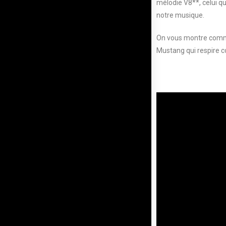
mélodie V8**, celui qu
notre musique.
On vous montre commen
Mustang qui respire c