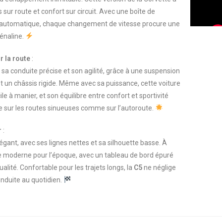
 sur route et confort sur circuit. Avec une boîte de
 automatique, chaque changement de vitesse procure une
énaline.
 la route
:
 sa conduite précise et son agilité, grâce à une suspension
t un châssis rigide. Même avec sa puissance, cette voiture
 à manier, et son équilibre entre confort et sportivité
ce sur les routes sinueuses comme sur l’autoroute.
r
:
égant, avec ses lignes nettes et sa silhouette basse. À
cle moderne pour l’époque, avec un tableau de bord épuré
alité. Confortable pour les trajets longs, la
C5
ne néglige
onduite au quotidien.