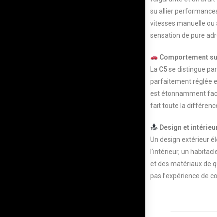
su allier performances
vitesses manuelle ou
sensation de pure adr
Comportement sur
La
C5
se distingue par
parfaitement réglée e
est étonnamment facile
fait toute la différen
Design et intérieu
Un design extérieur él
l’intérieur, un habita
et des matériaux de qu
pas l’expérience de c