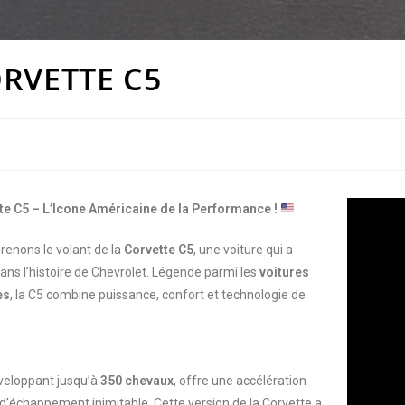
ORVETTE C5
tte C5 – L’Icone Américaine de la Performance !
renons le volant de la
Corvette C5
, une voiture qui a
ns l’histoire de Chevrolet. Légende parmi les
voitures
es
, la C5 combine puissance, confort et technologie de
eloppant jusqu’à
350 chevaux
, offre une accélération
 d’échappement inimitable. Cette version de la Corvette a