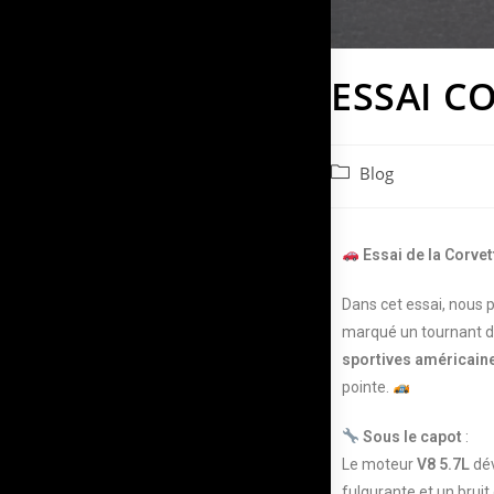
ESSAI C
Blog
Essai de la Corve
Dans cet essai, nous p
marqué un tournant da
sportives américain
pointe.
Sous le capot
:
Le moteur
V8 5.7L
dév
fulgurante et un bruit